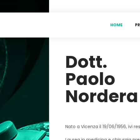
H
O
M
E
P
R
Dott.
Paolo
Nordera
Nato a Vicenza il 19/06/1956, ivi re
Laurea in medicina e chirurgia pres