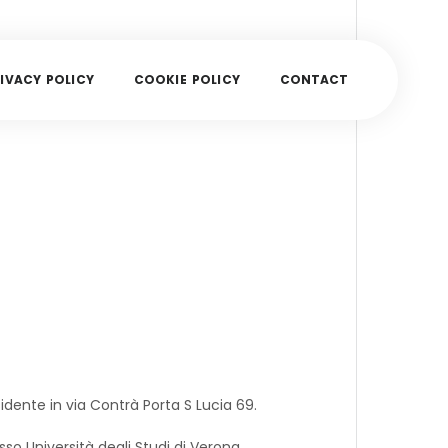
I
V
A
C
Y
P
O
L
I
C
Y
C
O
O
K
I
E
P
O
L
I
C
Y
C
O
N
T
A
C
T
sidente in via Contrà Porta S Lucia 69.
so Università degli Studi di Verona.