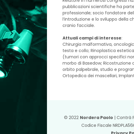
Relatore in numerosi congressi naz
pubblicazioni scientifiche ha part
professionale; socio fondatore de
l’introduzione e lo sviluppo della c
cranio facciale.
Attuali campi di interesse
:
Chirurgia malformativa, oncologica
testa e collo; Rinoplastica estetic
(tumori con approcci specifici non
morbo di Basedow; Ricostruzione c
orbito palpebrale, studio e progr
Ortopedica dei mascellari, Implan
© 2022
Nordera Paolo
| Contrà Po
Codice Fiscale NRDPLA56H
Privacy Po