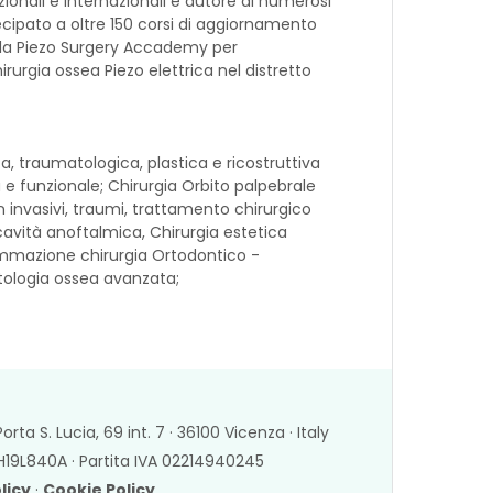
ionali e internazionali e autore di numerosi
ecipato a oltre 150 corsi di aggiornamento
lla Piezo Surgery Accademy per
hirurgia ossea Piezo elettrica nel distretto
, traumatologica, plastica e ricostruttiva
a e funzionale; Chirurgia Orbito palpebrale
 invasivi, traumi, trattamento chirurgico
avità anoftalmica, Chirurgia estetica
ammazione chirurgia Ortodontico -
tologia ossea avanzata;
rta S. Lucia, 69 int. 7 · 36100 Vicenza · Italy
19L840A · Partita IVA 02214940245
licy
·
Cookie Policy